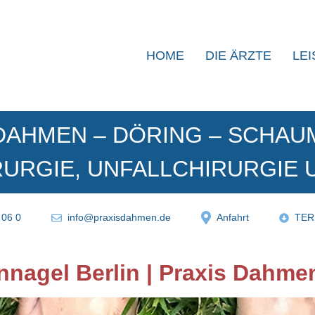
HOME
DIE ÄRZTE
LE
DAHMEN – DÖRING – SCHAU
RURGIE, UNFALLCHIRURGIE
 06 0
info@praxisdahmen.de
Anfahrt
TER
nagel Berlin | Praxis Dahme